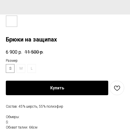
Брюки на защипах
6 900
р.
11 500
р.
Размер
S
M
L
Купить
Состав: 45% шерсть, 55% полиэфир
Обмеры:
S:
Обхват талии: 66см