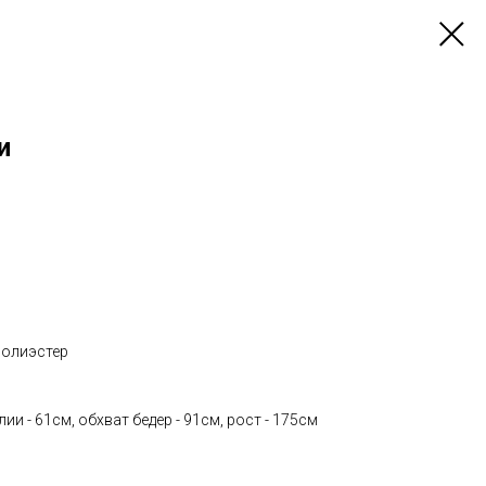
и
полиэстер
лии - 61см, обхват бедер - 91см, рост - 175см