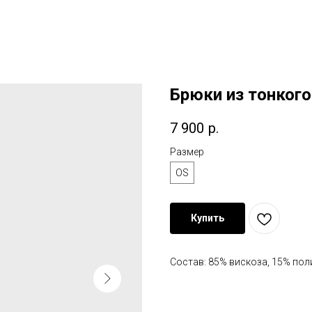
Брюки из тонког
7 900
р.
Размер
OS
Купить
Состав: 85% вискоза, 15% по