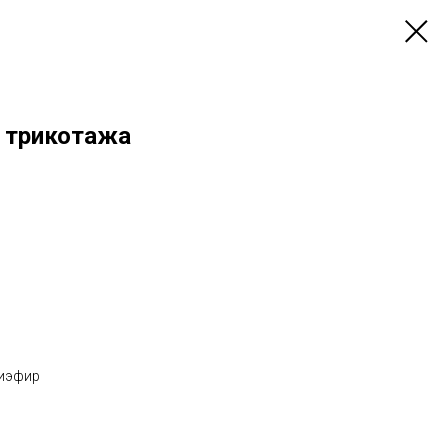
о трикотажа
лиэфир