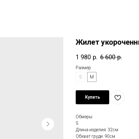
Жилет укорочен
1 980
р.
6 600
р.
Размер
S
M
Купить
Обмеры:
S
Длина изделия: 32см
Обхват груди: 90см