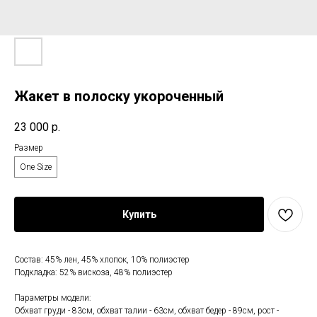
Жакет в полоску укороченный
23 000
р.
Размер
One Size
Купить
Состав: 45% лен, 45% хлопок, 10% полиэстер
Подкладка: 52% вискоза, 48% полиэстер
Параметры модели:
Обхват груди - 83см, обхват талии - 63см, обхват бедер - 89см, рост -