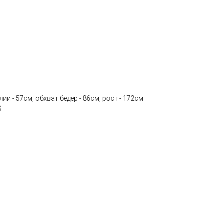
лии - 57см, обхват бедер - 86см, рост - 172см
S