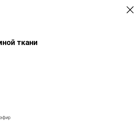
ной ткани
иэфир