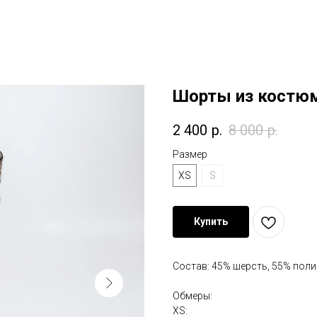
Шорты из костюм
2 400
р.
8 000
р.
Размер
XS
S
Купить
Состав: 45% шерсть, 55% пол
Обмеры:
XS: