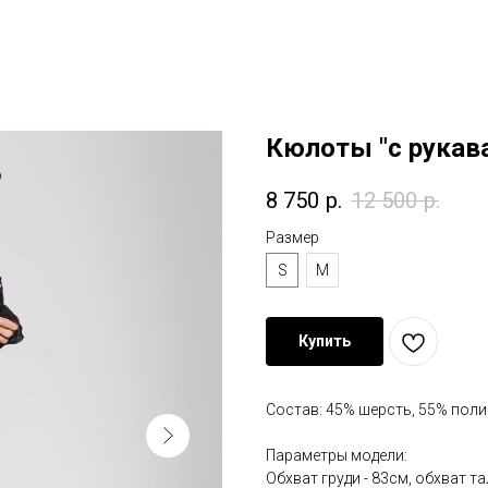
Кюлоты "с рукав
8 750
р.
12 500
р.
Размер
S
M
Купить
Состав: 45% шерсть, 55% пол
Параметры модели:
Обхват груди - 83см, обхват та