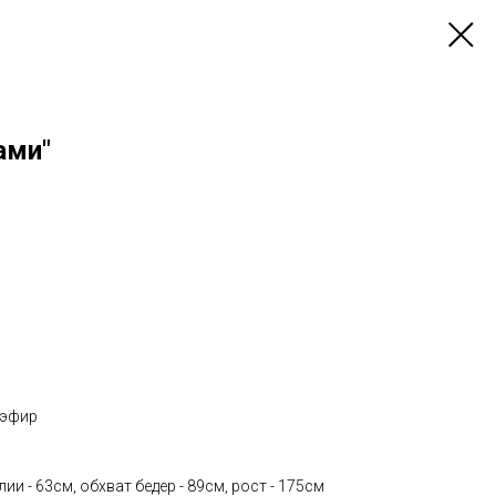
ами"
иэфир
лии - 63см, обхват бедер - 89см, рост - 175см